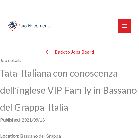
Skip
to
content
Main
Menu
Back to Jobs Board
Job details
Tata Italiana con conoscenza
dell’inglese VIP Family in Bassano
del Grappa Italia
Published:
2021/09/18
Location:
Bassano del Grappa