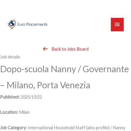
Skip
to
content
Main
Menu
Back to Jobs Board
Job details
Dopo-scuola Nanny / Governante
– Milano, Porta Venezia
Published:
2025/10/22
Location:
Milan
Job Category:
International Household Staff (alto profilo) / Nanny