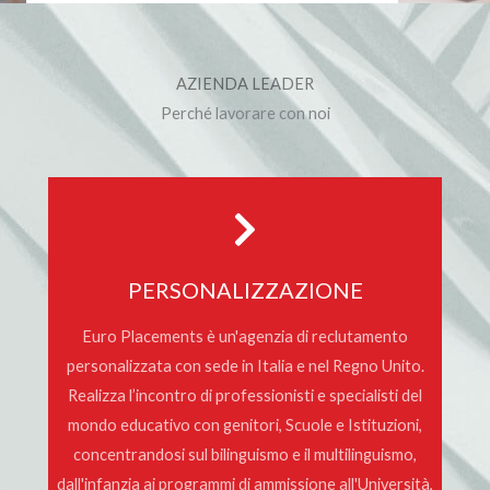
AZIENDA LEADER
Perché lavorare con noi
PERSONALIZZAZIONE
Euro Placements è un'agenzia di reclutamento
personalizzata con sede in Italia e nel Regno Unito.
Realizza l’incontro di professionisti e specialisti del
mondo educativo con genitori, Scuole e Istituzioni,
concentrandosi sul bilinguismo e il multilinguismo,
dall'infanzia ai programmi di ammissione all'Università,