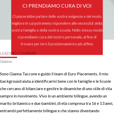
CI PRENDIAMO CURA DI VOI
Ci piacerebbe parlare delle vostre esigenze e del modo
migliore in cui potremmo rispondere alle necessità’ della
vostra famiglia o della vostra scuola. Nello stesso modo
ci prendiamo cura del nostro personale, al fine di
trovare per loro il posizionamento più affine.
LEADING COMPANY​
​Gianna
Sono Gianna Taccone e guido il team di Euro Placements. Il mio
background aiuta a identificarmi bene con le famiglie e le Scuole
che cercano di bilanciare e gestire le dinamiche di uno stile di vita
sempre in movimento. Vivo in un ambiente bilingue, avendo un
marito britannico e due bambini, di età compresa tra 16 e 13 anni,
entrambi perfettamente bilingue e che stanno diventando